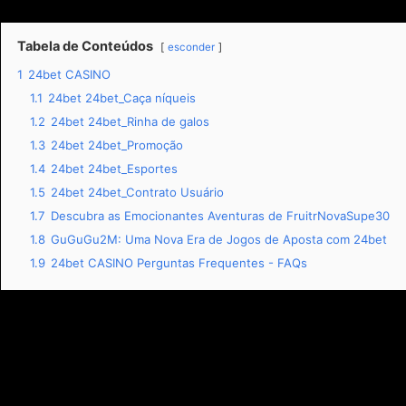
Tabela de Conteúdos
esconder
1
24bet CASINO
1.1
24bet 24bet_Caça níqueis
1.2
24bet 24bet_Rinha de galos
1.3
24bet 24bet_Promoção
1.4
24bet 24bet_Esportes
1.5
24bet 24bet_Contrato Usuário
1.7
Descubra as Emocionantes Aventuras de FruitrNovaSupe30
1.8
GuGuGu2M: Uma Nova Era de Jogos de Aposta com 24bet
1.9
24bet CASINO Perguntas Frequentes - FAQs