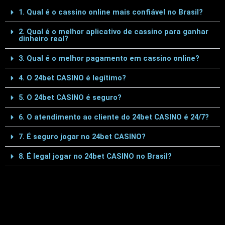
1. Qual é o cassino online mais confiável no Brasil?
2. Qual é o melhor aplicativo de cassino para ganhar
dinheiro real?
3. Qual é o melhor pagamento em cassino online?
4. O 24bet CASINO é legítimo?
5. O 24bet CASINO é seguro?
6. O atendimento ao cliente do 24bet CASINO é 24/7?
7. É seguro jogar no 24bet CASINO?
8. É legal jogar no 24bet CASINO no Brasil?