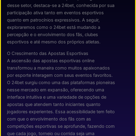
desse setor, destaca-se a 24bet, conhecida por sua
participação ativa tanto em eventos esportivos
quanto em patrocínios expressivos. A seguir,
exploraremos como o 24bet está mudando a
percepção e o envolvimento dos fãs, clubes
esportivos e até mesmo dos próprios atletas.
O Crescimento das Apostas Esportivas
A ascensão das apostas esportivas online
transformou a maneira como muitos apaixonados
por esporte interagem com seus eventos favoritos.
O 24bet surgiu como uma das plataformas pioneiras
nesse mercado em expansão, oferecendo uma
interface intuitiva e uma variedade de opções de
apostas que atendem tanto iniciantes quanto
jogadores experientes. Essa acessibilidade tem feito
com que o envolvimento dos fãs com as
competições esportivas se aprofunde, fazendo com
que cada jogo, torneio ou corrida seja uma