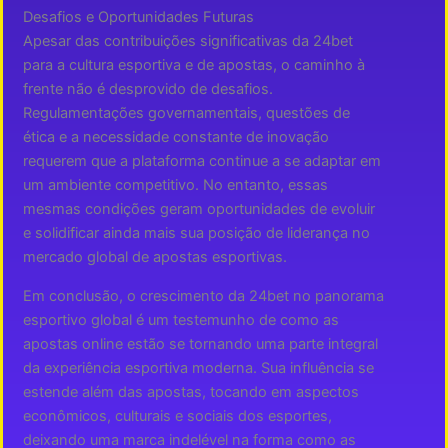
Desafios e Oportunidades Futuras
Apesar das contribuições significativas da 24bet
para a cultura esportiva e de apostas, o caminho à
frente não é desprovido de desafios.
Regulamentações governamentais, questões de
ética e a necessidade constante de inovação
requerem que a plataforma continue a se adaptar em
um ambiente competitivo. No entanto, essas
mesmas condições geram oportunidades de evoluir
e solidificar ainda mais sua posição de liderança no
mercado global de apostas esportivas.
Em conclusão, o crescimento da 24bet no panorama
esportivo global é um testemunho de como as
apostas online estão se tornando uma parte integral
da experiência esportiva moderna. Sua influência se
estende além das apostas, tocando em aspectos
econômicos, culturais e sociais dos esportes,
deixando uma marca indelével na forma como as