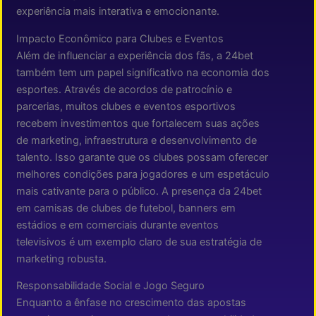
experiência mais interativa e emocionante.
Impacto Econômico para Clubes e Eventos
Além de influenciar a experiência dos fãs, a 24bet
também tem um papel significativo na economia dos
esportes. Através de acordos de patrocínio e
parcerias, muitos clubes e eventos esportivos
recebem investimentos que fortalecem suas ações
de marketing, infraestrutura e desenvolvimento de
talento. Isso garante que os clubes possam oferecer
melhores condições para jogadores e um espetáculo
mais cativante para o público. A presença da 24bet
em camisas de clubes de futebol, banners em
estádios e em comerciais durante eventos
televisivos é um exemplo claro de sua estratégia de
marketing robusta.
Responsabilidade Social e Jogo Seguro
Enquanto a ênfase no crescimento das apostas