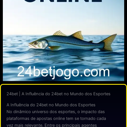
24bet | A Influência do 24bet no Mundo dos Esportes
A Influência do 24bet no Mundo dos Esportes
No dinâmico universo dos esportes, o impacto das
plataformas de apostas online tem se tornado cada
vez mais relevante. Entre os principais agentes