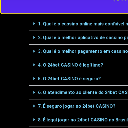
1. Qual é o cassino online mais confiável 
2. Qual é o melhor aplicativo de cassino p
3. Qual é o melhor pagamento em cassino
4. O 24bet CASINO é legítimo?
5. O 24bet CASINO é seguro?
6. O atendimento ao cliente do 24bet CAS
7. É seguro jogar no 24bet CASINO?
8. É legal jogar no 24bet CASINO no Brasi