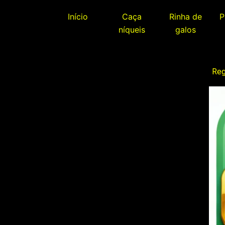
Pular
Início
Caça
Rinha de
P
para
níqueis
galos
o
conteúdo
Reg