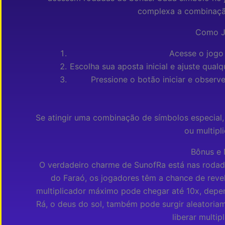
complexa a combinação
Como J
Acesse o jogo
Escolha sua aposta inicial e ajuste qual
Pressione o botão iniciar e obser
Se atingir uma combinação de símbolos especial
ou multipl
Bônus e 
O verdadeiro charme de SunofRa está nas rodada
do Faraó, os jogadores têm a chance de revel
multiplicador máximo pode chegar até 10x, depen
Rá, o deus do sol, também pode surgir aleatoria
liberar multip