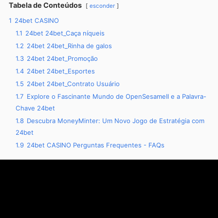
Tabela de Conteúdos
esconder
1
24bet CASINO
1.1
24bet 24bet_Caça níqueis
1.2
24bet 24bet_Rinha de galos
1.3
24bet 24bet_Promoção
1.4
24bet 24bet_Esportes
1.5
24bet 24bet_Contrato Usuário
1.7
Explore o Fascinante Mundo de OpenSesameII e a Palavra-
Chave 24bet
1.8
Descubra MoneyMinter: Um Novo Jogo de Estratégia com
24bet
1.9
24bet CASINO Perguntas Frequentes - FAQs