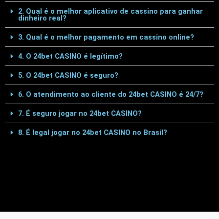
2. Qual é o melhor aplicativo de cassino para ganhar
dinheiro real?
3. Qual é o melhor pagamento em cassino online?
4. O 24bet CASINO é legítimo?
5. O 24bet CASINO é seguro?
6. O atendimento ao cliente do 24bet CASINO é 24/7?
7. É seguro jogar no 24bet CASINO?
8. É legal jogar no 24bet CASINO no Brasil?