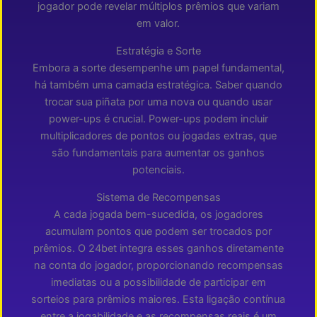
jogador pode revelar múltiplos prêmios que variam
em valor.
Estratégia e Sorte
Embora a sorte desempenhe um papel fundamental,
há também uma camada estratégica. Saber quando
trocar sua piñata por uma nova ou quando usar
power-ups é crucial. Power-ups podem incluir
multiplicadores de pontos ou jogadas extras, que
são fundamentais para aumentar os ganhos
potenciais.
Sistema de Recompensas
A cada jogada bem-sucedida, os jogadores
acumulam pontos que podem ser trocados por
prêmios. O 24bet integra esses ganhos diretamente
na conta do jogador, proporcionando recompensas
imediatas ou a possibilidade de participar em
sorteios para prêmios maiores. Esta ligação contínua
entre a jogabilidade e as recompensas reais é um