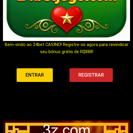
Bem-vindo ao 24bet CASINO! Registre-se agora para reivindicar
seu bônus grátis de R$888!
ENTRAR
REGISTRAR