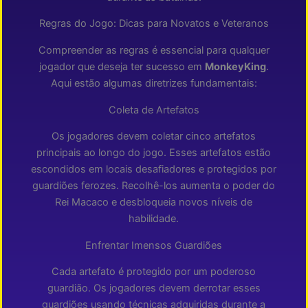
Regras do Jogo: Dicas para Novatos e Veteranos
Compreender as regras é essencial para qualquer
jogador que deseja ter sucesso em
MonkeyKing
.
Aqui estão algumas diretrizes fundamentais:
Coleta de Artefatos
Os jogadores devem coletar cinco artefatos
principais ao longo do jogo. Esses artefatos estão
escondidos em locais desafiadores e protegidos por
guardiões ferozes. Recolhê-los aumenta o poder do
Rei Macaco e desbloqueia novos níveis de
habilidade.
Enfrentar Imensos Guardiões
Cada artefato é protegido por um poderoso
guardião. Os jogadores devem derrotar esses
guardiões usando técnicas adquiridas durante a