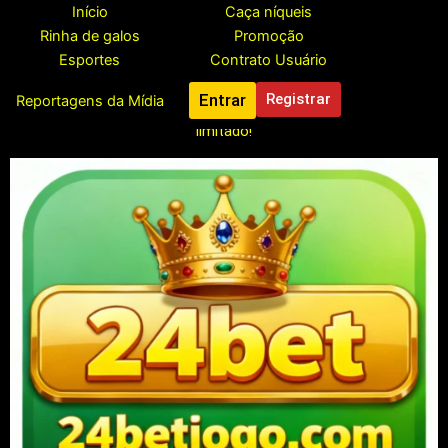
Pular
Início
Caça níqueis
para
Rinha de galos
Promoção
o
Esportes
Contrato Usuário
conteúdo
Entrar
Registrar
Reportagens da Mídia
Registre-se para reivindicar seu bônus grátis de R$888, tempo
limitado!