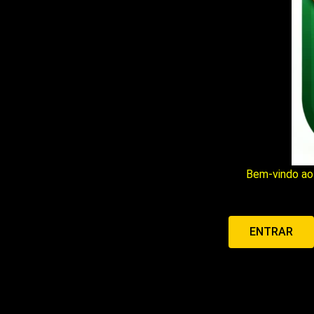
Bem-vindo ao 
ENTRAR