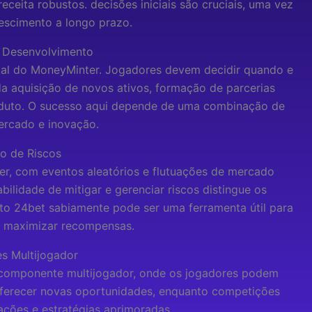
receita robustos. decisões iniciais são cruciais, uma vez
escimento a longo prazo.
 Desenvolvimento
ital do MoneyMinter. Jogadores devem decidir quando e
a aquisição de novos ativos, formação de parcerias
roduto. O sucesso aqui depende de uma combinação de
ercado e inovação.
o de Riscos
er, com eventos aleatórios e flutuações de mercado
lidade de mitigar e gerenciar riscos distingue os
to 24bet sabiamente pode ser uma ferramenta útil para
e maximizar recompensas.
es Multijogador
 componente multijogador, onde os jogadores podem
oferecer novas oportunidades, enquanto competições
ações e estratégias aprimoradas.