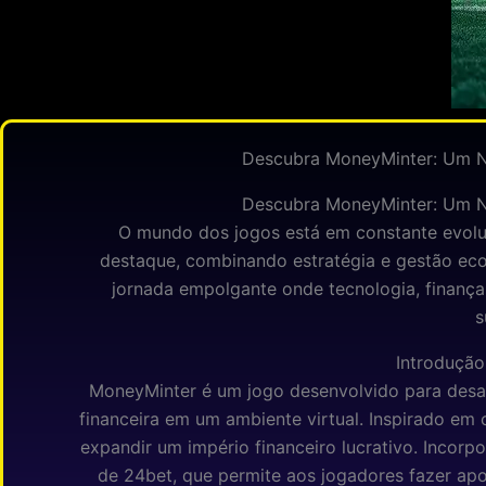
Descubra MoneyMinter: Um N
Descubra MoneyMinter: Um N
O mundo dos jogos está em constante evolu
destaque, combinando estratégia e gestão eco
jornada empolgante onde tecnologia, finança
s
Introduçã
MoneyMinter é um jogo desenvolvido para desaf
financeira em um ambiente virtual. Inspirado em c
expandir um império financeiro lucrativo. Incorp
de 24bet, que permite aos jogadores fazer ap