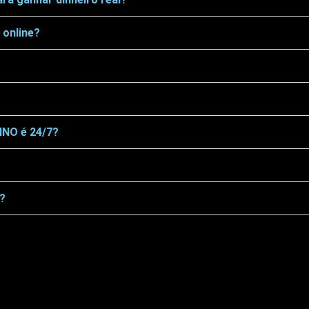
 online?
INO é 24/7?
l?