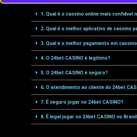
1. Qual é o cassino online mais confiável 
2. Qual é o melhor aplicativo de cassino p
3. Qual é o melhor pagamento em cassino
4. O 24bet CASINO é legítimo?
5. O 24bet CASINO é seguro?
6. O atendimento ao cliente do 24bet CAS
7. É seguro jogar no 24bet CASINO?
8. É legal jogar no 24bet CASINO no Brasi