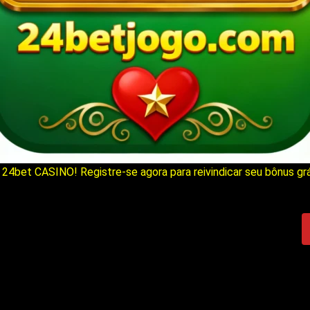
24bet CASINO! Registre-se agora para reivindicar seu bônus gr