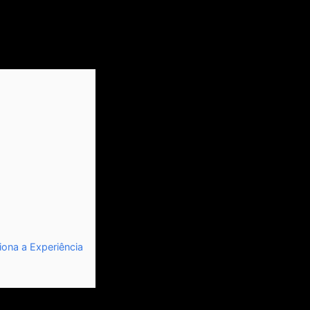
ona a Experiência