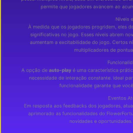
permite que jogadores avancem ao acumu
Níveis 
À medida que os jogadores progridem, eles 
significativas no jogo. Esses níveis abrem no
aumentam a excitabilidade do jogo. Certos 
multiplicadores de pontuaç
Funcionali
A opção de
auto-play
é uma característica práti
necessidade de interação constante. Ideal pa
funcionalidade garante que vo
Eventos At
Em resposta aos feedbacks dos jogadores, atua
aprimorado as funcionalidades do FlowerFortu
novidades e oportunidades. 