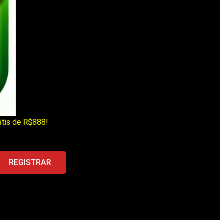
átis de R$888!
REGISTRAR