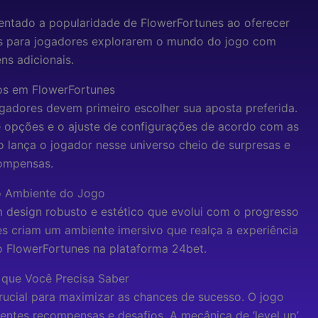
ntado a popularidade de FlowerFortunes ao oferecer
s para jogadores explorarem o mundo do jogo com
ns adicionais.
os em FlowerFortunes
gadores devem primeiro escolher sua aposta preferida.
de opções e o ajuste de configurações de acordo com as
io lança o jogador nesse universo cheio de surpresas e
ompensas.
 o Ambiente do Jogo
 design robusto e estético que evolui com o progresso
es criam um ambiente imersivo que realça a experiência
o FlowerFortunes na plataforma 24bet.
 que Você Precisa Saber
ucial para maximizar as chances de sucesso. O jogo
rentes recompensas e desafios. A mecânica de ‘level up’