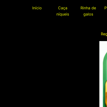
Pular
Início
Caça
Rinha de
P
para
níqueis
galos
o
conteúdo
Reg