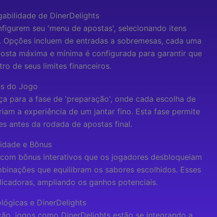
abilidade de DinerDelights
nfigurem seu 'menu de apostas', selecionando itens
l. Opções incluem de entradas a sobremesas, cada uma
posta máxima e mínima é configurada para garantir que
o de seus limites financeiros.
es do Jogo
a para a fase de 'preparação', onde cada escolha de
am a experiência de um jantar fino. Esta fase permite
s antes da rodada de apostas final.
vidade e Bônus
 com bônus interativos que os jogadores desbloqueiam
mbinações que equilibram os sabores escolhidos. Esses
icadoras, ampliando os ganhos potenciais.
lógicas e DinerDelights
ão, jogos como DinerDelights estão se integrando a