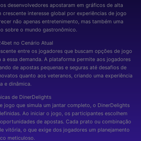
 os desenvolvedores apostaram em gráficos de alta
 crescente interesse global por experiências de jogo
ferecer não apenas entretenimento, mas também uma
do sobre o mundo gastronômico.
24bet no Cenário Atual
rescente entre os jogadores que buscam opções de jogo
nha a essa demanda. A plataforma permite aos jogadores
iando de apostas pequenas e seguras até desafios de
 novatos quanto aos veteranos, criando uma experiência
va e dinâmica.
icas de DinerDelights
 jogo que simula um jantar completo, o DinerDelights
finidas. Ao iniciar o jogo, os participantes escolhem
 oportunidades de apostas. Cada prato ou combinação
de vitória, o que exige dos jogadores um planejamento
ico meticuloso.