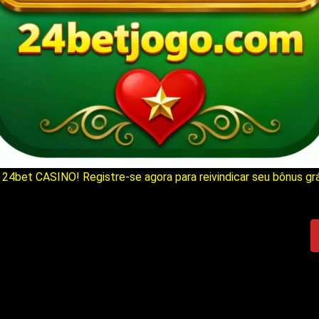
24bet CASINO! Registre-se agora para reivindicar seu bônus gr