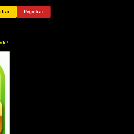
ntrar
Registrar
ado!