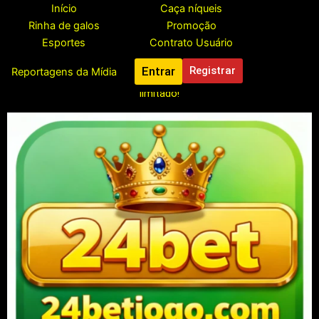
Pular
Início
Caça níqueis
para
Rinha de galos
Promoção
o
Esportes
Contrato Usuário
conteúdo
Entrar
Registrar
Reportagens da Mídia
Registre-se para reivindicar seu bônus grátis de R$888, tempo
limitado!