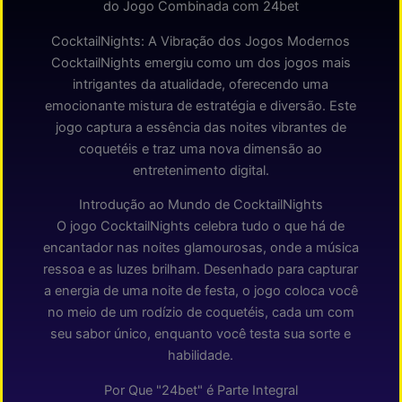
do Jogo Combinada com 24bet
CocktailNights: A Vibração dos Jogos Modernos
CocktailNights emergiu como um dos jogos mais
intrigantes da atualidade, oferecendo uma
emocionante mistura de estratégia e diversão. Este
jogo captura a essência das noites vibrantes de
coquetéis e traz uma nova dimensão ao
entretenimento digital.
Introdução ao Mundo de CocktailNights
O jogo CocktailNights celebra tudo o que há de
encantador nas noites glamourosas, onde a música
ressoa e as luzes brilham. Desenhado para capturar
a energia de uma noite de festa, o jogo coloca você
no meio de um rodízio de coquetéis, cada um com
seu sabor único, enquanto você testa sua sorte e
habilidade.
Por Que "24bet" é Parte Integral