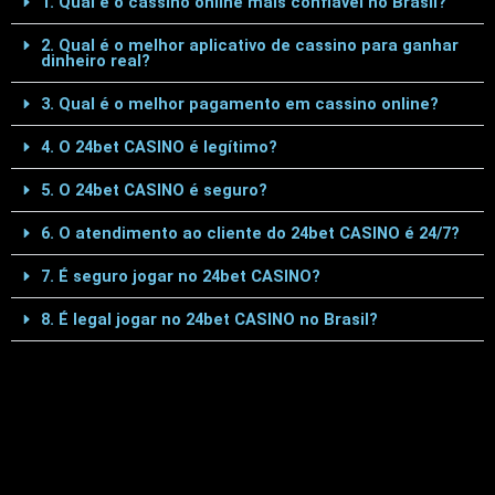
1. Qual é o cassino online mais confiável no Brasil?
2. Qual é o melhor aplicativo de cassino para ganhar
dinheiro real?
3. Qual é o melhor pagamento em cassino online?
4. O 24bet CASINO é legítimo?
5. O 24bet CASINO é seguro?
6. O atendimento ao cliente do 24bet CASINO é 24/7?
7. É seguro jogar no 24bet CASINO?
8. É legal jogar no 24bet CASINO no Brasil?