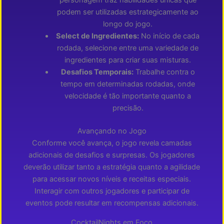
personagem traz habilidades únicas que
podem ser utilizadas estrategicamente ao
longo do jogo.
Select de Ingredientes:
No início de cada
rodada, selecione entre uma variedade de
ingredientes para criar suas misturas.
Desafios Temporais:
Trabalhe contra o
tempo em determinadas rodadas, onde
velocidade é tão importante quanto a
precisão.
Avançando no Jogo
Conforme você avança, o jogo revela camadas
adicionais de desafios e surpresas. Os jogadores
deverão utilizar tanto a estratégia quanto a agilidade
para acessar novos níveis e receitas especiais.
Interagir com outros jogadores e participar de
eventos pode resultar em recompensas adicionais.
CocktailNights em Foco