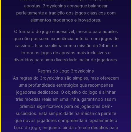
apostas, 3royalcoins consegue balancear
perfeitamente a tradição dos jogos clássicos com
elementos modernos e inovadores.
O formato do jogo é acessível, mesmo para aqueles
que não possuem experiência anterior com jogos de
cassinos. Isso se alinha com a missão da 24bet de
tornar os jogos de apostas mais inclusivos e
divertidos para uma diversidade maior de jogadores.
Regras do Jogo 3royalcoins
As regras do 3royalcoins são simples, mas oferecem
uma profundidade estratégica que recompensa
jogadores dedicados. O objetivo do jogo é alinhar
três moedas reais em uma linha, garantindo assim
prêmios significativos para os jogadores bem-
sucedidos. Esta simplicidade na mecânica permite
que novos jogadores compreendam rapidamente o
fluxo do jogo, enquanto ainda oferece desafios para