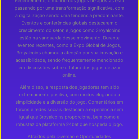
Recentemente, o mundo dos jogos de apostas está
passando por uma transformação significativa, com
a digitalização sendo uma tendência predominante.
Eventos e conferências globais destacaram o
crescimento do setor, e jogos como 3royalcoins
estão na vanguarda desse movimento. Durante
eventos recentes, como a Expo Global de Jogos,
3royalcoins chamou a atenção por sua inovação e
acessibilidade, sendo frequentemente mencionado
em discussões sobre o futuro dos jogos de azar
online.
Além disso, a resposta dos jogadores tem sido
extremamente positiva, com muitos elogiando a
simplicidade e a diversão do jogo. Comentários em
fóruns e redes sociais destacam a experiência sem
igual que 3royalcoins proporciona, bem como a
robustez da plataforma 24bet que hospeda o jogo.
Atraídos pela Diversão e Oportunidades