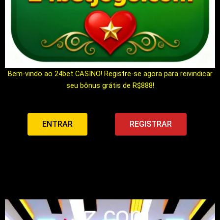
Bem-vindo ao 24bet CASINO! Registre-se agora para reivindicar
seu bônus grátis de R$888!
ENTRAR
REGISTRAR