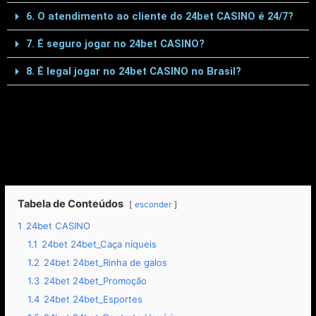
6. O atendimento ao cliente do 24bet CASINO é 24/7?
7. É seguro jogar no 24bet CASINO?
8. É legal jogar no 24bet CASINO no Brasil?
Tabela de Conteúdos
esconder
1
24bet CASINO
1.1
24bet 24bet_Caça níqueis
1.2
24bet 24bet_Rinha de galos
1.3
24bet 24bet_Promoção
1.4
24bet 24bet_Esportes